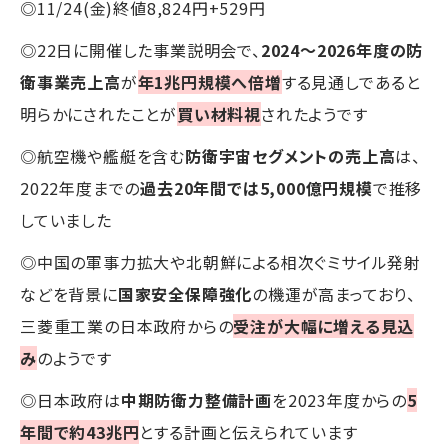
◎11/24(金)終値8,824円+529円
◎22日に開催した事業説明会で、
2024～2026年度の防
衛事業売上高
が
年1兆円規模へ倍増
する見通しであると
明らかにされたことが
買い材料視
されたようです
◎航空機や艦艇を含む
防衛宇宙セグメントの売上高
は、
2022年度までの
過去20年間では5,000億円規模
で推移
していました
◎中国の軍事力拡大や北朝鮮による相次ぐミサイル発射
などを背景に
国家安全保障強化
の機運が高まっており、
三菱重工業の日本政府からの
受注が大幅に増える見込
み
のようです
◎日本政府は
中期防衛力整備計画
を2023年度からの
5
年間で約43兆円
とする計画と伝えられています