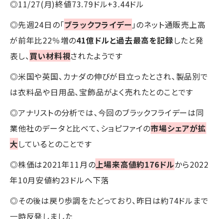
◎11/27(月)終値73.79ドル+3.44ドル
◎先週24日の「
ブラックフライデー
」のネット通販売上高
が前年比22％増の
41億ドルと過去最高を記録
したと発
表し、
買い材料視
されたようです
◎米国や英国、カナダの伸びが目立ったとされ、製品別で
は衣料品や日用品、宝飾品がよく売れたとのことです
◎アナリストの分析では、今回のブラックフライデーは同
業他社のデータと比べて、ショピファイの
市場シェアが拡
大
しているとのことです
◎株価は2021年11月の
上場来高値約176ドル
から2022
年10月安値約23ドルへ下落
◎その後は戻り歩調をたどっており、昨日は約74ドルまで
一時反発しました