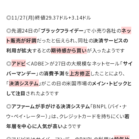
◎11/27(月)終値29.37ドル+3.14ドル
◎先週24日の「
ブラックフライデー
」で小売り各社の
ネッ
ト販売が好調
だったと伝えられ、同社の
決済サービスの
利用が拡大
するとの
期待感から買い
が入ったようです
◎
アドビ
＜ADBE＞が27日の大規模なネットセール「
サイ
バーマンデー
」の
消費予測
を
上方修正
したことにより、
「
決済システム
」がこの日の米国市場の
メイン・トピックと
して注目
されたようです
◎
アファームが手がける決済システム
「BNPL（バイ・ナ
ウ・ペイ・レーター）」は、クレジットカードを持ちにくい
若
年層を中心に人気が高い
ようです
◎アドビではサイバーマンデーのBNPLの利用は
前年比