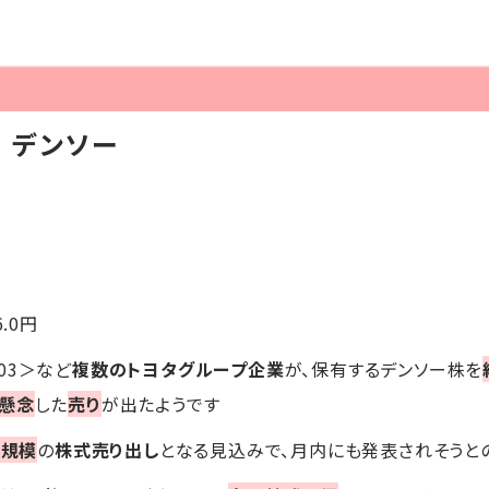
】デンソー
6.0円
203＞など
複数のトヨタグループ企業
が、保有するデンソー株を
懸念
した
売り
が出たようです
円規模
の
株式売り出し
となる見込みで、月内にも発表されそうと