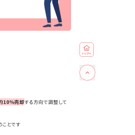
約10％売却
する方向で調整して
のことです