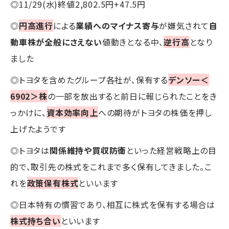
◎11/29(水)終値2,802.5円+47.5円
◎
円高進行
による
業績へのマイナス寄与
が嫌気されて
自
動車株が全般にさえない
値動きとなる中、
逆行高
となり
ました
◎トヨタを含めたグループ各社が、保有する
デンソー＜
6902＞株
の一部を放出すると前日に報じられたことをき
っかけに、
資本効率向上
への期待がトヨタの株価を押し
上げたようです
◎トヨタは
関係維持や買収防衛
といった経営戦略上の目
的で、取引先の株式をこれまで多く保有してきました。こ
れを
政策保有株式
といいます
◎日本特有の慣習であり、相互に株式を保有する場合は
株式持ち合い
といいます