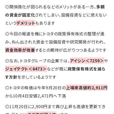
◎関係強化が図られるなどのメリットがある一方、
多額
の資金が固定化
されてしまい、設備投資などに使えない
という
デメリット
もあります
◎今回の報道を機にトヨタの政策保有株式の整理が進
み、ねん出された資金で設備投資や研究開発が行われ、
資金効率が改善
するとの期待が広がりつつあるようです
◎なお、トヨタグループの企業では、
アイシン＜7259＞
や
ジェイテクト＜6473＞
などが既に
政策保有株式を減ら
す方針
を示しているようです
◎トヨタの株価は今年9月20日の
上場来高値約2,911円
から10月4日安値2,471円へ下落
◎11月20日に2,900円まで再び上昇も高値を更新でき