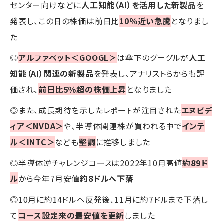
センター向けなどに
人工知能（AI）を活用した新製品
を
発表し、この日の株価は前日比
10％近い急騰
となりまし
た
◎
アルファベット＜GOOGL＞
は傘下のグーグルが
人工
知能（AI）関連の新製品
を発表し、アナリストらからも評
価され、
前日比5％超の株価上昇
となりました
◎また、成長期待を示したレポートが注目された
エヌビデ
ィア＜NVDA＞
や、半導体関連株が買われる中で
インテ
ル＜INTC＞
なども
堅調
に推移しました
◎半導体逆チャレンジコースは2022年10月高値
約89ド
ル
から今年7月安値
約8ドルへ下落
◎10月に約14ドルへ反発後、11月に約7ドルまで下落し
て
コース設定来の最安値を更新
しました