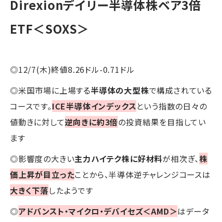
Direxionデイリー半導体株ベア3倍
ETF＜SOXS＞
◎12/7(木)終値8.26ドル-0.71ドル
◎米国市場に上場する
半導体の大型株
で構成されている
コースです。
ICE半導体インデックス
という指数の日々の
値動きに対して
逆向きに約3倍
の投資結果を目指してい
ます
◎影響度の大きい
主力ハイテク株に好材料
が相次ぎ、
株
価上昇が目立った
ことから、半導体逆チャレンジコースは
大きく下落
したようです
◎
アドバンスト・マイクロ・デバイセズ＜AMD＞
はデータ