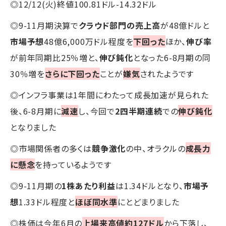
◎12/12(火)終値100.81ドル-14.32ドル
◎9-11月期決算で
クラウド部門の売上高
が48億ドルと
市場予想
48億6,000万ドル程度を
下回った
ほか、
伸び率
が前年同期比25％増と、
伸び鈍化
となった6-8月期の同
30％増を
さらに下回った
ことが
嫌気
されたようです
◎インフラ事業は1年間にわたって成長加速が見られた
後、6-8月期に
減速
し、今回で
2四半期連続
での
伸び鈍化
となりました
◎市場関係者の多くは
競争激化
の中、オラクルの
成長力
に懸念
を持っているようです
◎9-11月期の
1株あたり利益
は1.34ドルとなり、
市場予
想
1.33ドル程度と
ほぼ同水準
にとどまりました
◎株価は今年6月の
上場来高値約127ドル
から下落し、