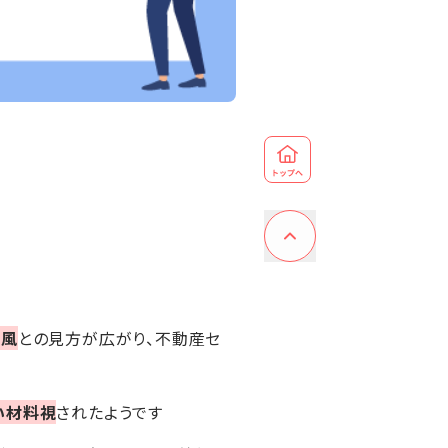
い風
との見方が広がり、不動産セ
い材料視
されたようです