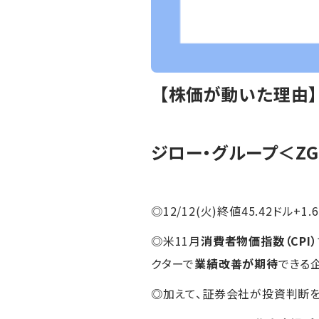
【株価が動いた理由
ジロー・グループ＜Z
◎12/12(火)終値45.42ドル+1.
◎米11月
消費者物価指数（CPI）
クターで
業績改善が期待
できる
◎加えて、証券会社が投資判断