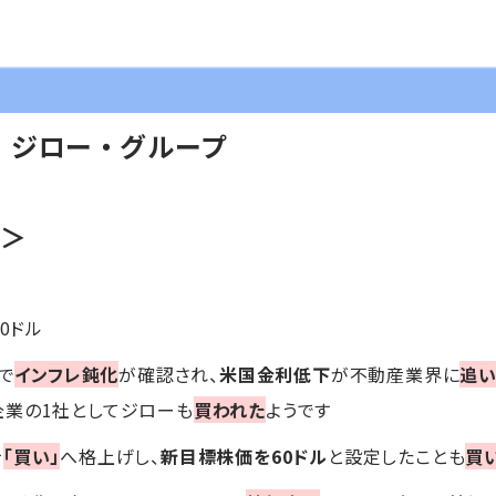
】ジロー・グループ
G＞
60ドル
で
インフレ鈍化
が確認され、
米国金利低下
が不動産業界に
追
企業の1社としてジローも
買われた
ようです
を
「買い」
へ格上げし、
新目標株価を60ドル
と設定したことも
買