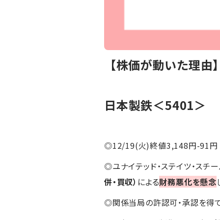
【株価が動いた理由
日本製鉄＜5401＞
◎12/19(火)終値3,148円-91円
◎ユナイテッド・ステイツ・スチー
併・買収）
による
財務悪化を懸念
◎関係当局の許認可・承認を得て