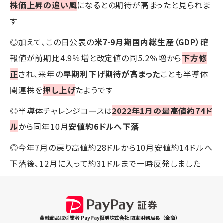
株価上昇の追い風
になるとの期待が高まったと見られま
す
◎加えて、この日公表の
米7-9月期国内総生産（GDP）
確
報値が前期比4.9％増と改定値の同5.2％増から
下方修
正
され、来年の
早期利下げ期待が高まった
ことも半導体
関連株を
押し上げ
たようです
◎半導体チャレンジコースは
2022年1月の最高値約74ド
ル
から同年10月
安値約6ドルへ下落
◎今年7月の戻り高値約28ドルから10月安値約14ドルへ
下落後、12月に入って約31ドルまで一時反発しました
金融商品取引業者 PayPay証券株式会社 関東財務局長（金商）