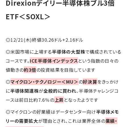
Direxionデイリー半導体株ブル3倍
ETF＜SOXL＞
◎12/21(木)終値30.26ドル+2.16ドル
◎米国市場に上場する
半導体の大型株
で構成されている
コースです。
ICE半導体インデックス
という指数の日々の
値動きの
約3倍
の投資結果を目指しています
◎
マイクロン・テクノロジー＜MU＞
の
好決算
をきっかけ
に
半導体関連株
が
全般的に買われ
、半導体チャレンジコ
ースは前日比約7.6％の
上昇
となったようです
◎マイクロンの好業績はデータセンター向け
半導体メモ
リーの需要拡大
が理由とされ、これは業界全体の
業績・