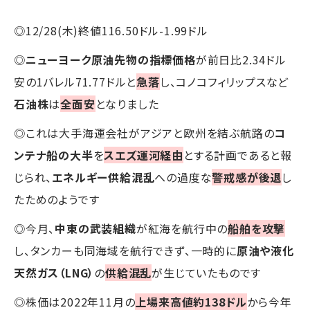
◎12/28(木)終値116.50ドル-1.99ドル
◎
ニューヨーク原油先物の指標価格
が前日比2.34ドル
安の1バレル71.77ドルと
急落
し、コノコフィリップスなど
石油株
は
全面安
となりました
◎これは大手海運会社がアジアと欧州を結ぶ航路の
コ
ンテナ船の大半
を
スエズ運河経由
とする計画であると報
じられ、
エネルギー供給混乱
への過度な
警戒感が後退
し
たためのようです
◎今月、
中東の武装組織
が紅海を航行中の
船舶を攻撃
し、タンカーも同海域を航行できず、一時的に
原油や液化
天然ガス（LNG）
の
供給混乱
が生じていたものです
◎株価は2022年11月の
上場来高値約138ドル
から今年