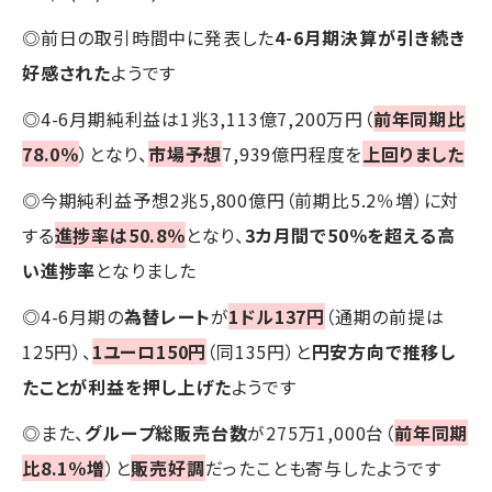
◎前日の取引時間中に発表した
4-6月期決算が引き続き
好感された
ようです
◎4-6月期純利益は1兆3,113億7,200万円（
前年同期比
78.0％
）となり、
市場予想
7,939億円程度を
上回りました
◎今期純利益予想2兆5,800億円（前期比5.2％増）に対
する
進捗率は50.8％
となり、
3カ月間で50％を超える高
い進捗率
となりました
◎4-6月期の
為替レート
が
1ドル137円
（通期の前提は
125円）、
1ユーロ150円
（同135円）と
円安方向で推移し
たことが利益を押し上げた
ようです
◎また、
グループ総販売台数
が275万1,000台（
前年同期
比8.1％増
）と
販売好調
だったことも寄与したようです