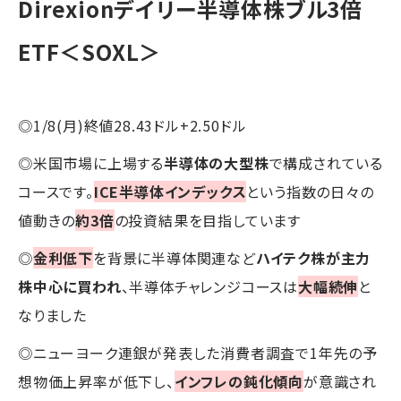
Direxionデイリー半導体株ブル3倍
ETF＜SOXL＞
◎1/8(月)終値28.43ドル+2.50ドル
◎米国市場に上場する
半導体の大型株
で構成されている
コースです。
ICE半導体インデックス
という指数の日々の
値動きの
約3倍
の投資結果を目指しています
◎
金利低下
を背景に半導体関連など
ハイテク株が主力
株中心に買われ
、半導体チャレンジコースは
大幅続伸
と
なりました
◎ニューヨーク連銀が発表した消費者調査で1年先の予
想物価上昇率が低下し、
インフレの鈍化傾向
が意識され