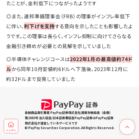
たことが、金利低下につながったようです
◎また、連邦準備理事会（FRB）の理事がインフレ率低下
に伴い、
利下げを支持
する意向を示したことも影響したよ
うです。この理事は長らく、インフレ抑制に向けてさらなる
金融引き締めが必要との見解を示していました
◎半導体チャレンジコースは
2022年1月の最高値約74ド
ル
から同年10月安値約6ドルへ下落後、2023年12月に
約32ドルまで反発していました
金融商品取引業者 PayPay証券株式会社 関東財務局長（金商）
第2883号 加入協会/日本証券業協会PayPay証券はPayPay証券
株式会社が運営しているサービスです
© PayPay Securities Corporation. All Rights Reserved.