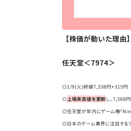
【株価が動いた理由
任天堂＜7974＞
◎1/9(火)終値7,538円+315円
◎
上場来高値を更新
し、7,56
◎任天堂が年内にゲーム機「Ninte
◎日本のゲーム業界に注目するアナ