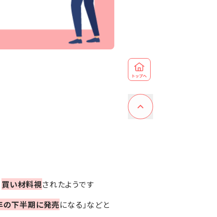
、
買い材料視
されたようです
年の下半期に発売
になる」などと