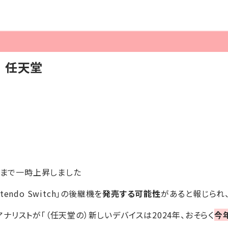
】任天堂
8円まで一時上昇しました
ndo Switch」の後継機を
発売する可能性
があると報じられ
リストが「（任天堂の）新しいデバイスは2024年、おそらく
今