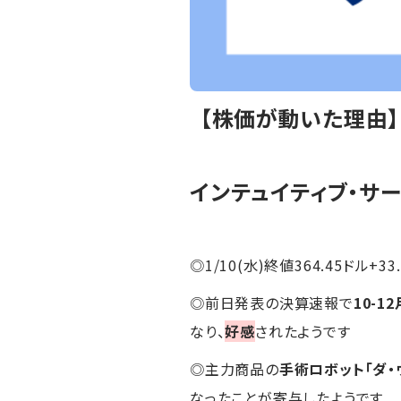
【株価が動いた理由
インテュイティブ・サー
◎1/10(水)終値364.45ドル+33
◎前日発表の決算速報で
10-1
なり、
好感
されたようです
◎主力商品の
手術ロボット「ダ・
なったことが寄与したようです