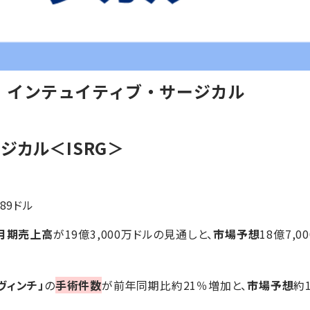
】インテュイティブ・サージカル
ジカル＜ISRG＞
.89ドル
2月期売上高
が19億3,000万ドルの見通しと、
市場予想
18億7,
ヴィンチ」
の
手術件数
が前年同期比約21％増加と、
市場予想
約