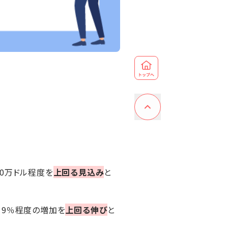
000万ドル程度を
上回る見込み
と
19％程度の増加を
上回る伸び
と