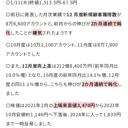
◎1/11(木)終値1,513.5円-67.5円
◎前日に発表した月次業績で
12 月度新規顧客獲得数
が
8万6,600アカウントと、前月からの伸びが
2カ月連続で鈍
化
したことが
嫌気
されたようです
◎10月度は10万2,100アカウント、11月度は8万7,800
アカウントでした
◎また、
12月度売上高
は212億8,400万円（前年同月比
10.0％増）となり、10月度の前年同月比14.3％増、12月
度の同11.1％増から、こちらも伸びが
2カ月連続で鈍化
し
ました
◎株価は2021年2月の
上場来高値3,470円
から2023年
10月安値約1,146円へ下落後、2024年に入って1,633円
まで一時反発しました