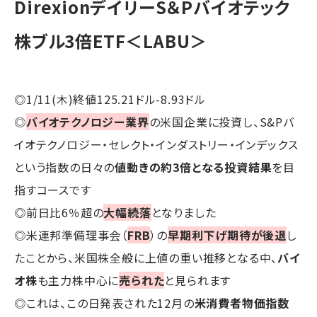
DirexionデイリーS＆Pバイオテック
株ブル3倍ETF＜LABU＞
◎1/11(木)終値125.21ドル-8.93ドル
◎
バイオテクノロジー業界
の米国企業に投資し、S&Pバ
イオテクノロジー・セレクト・インダストリー・インデックス
という指数の日々の
値動きの約3倍となる投資結果
を目
指すコースです
◎前日比6％超の
大幅続落
となりました
◎米連邦準備理事会（
FRB
）の
早期利下げ期待が後退
し
たことから、米国株全般に上値の重い推移となる中、
バイ
オ株
も主力株中心に
売られた
と見られます
◎これは、この日発表された12月の
米消費者物価指数