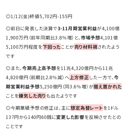
◎1/12(金)終値5,702円-155円
◎前日に発表した決算で
3-11月期営業利益
が4,100億
1,900万円（前年同期比3.8％増）と、
市場予想
4,101億
5,100万円程度を
下回った
ことが
売り材料視
されたよう
です
◎また、
今期売上高予想
を11兆4,320億円から11兆
4,820億円（前期比2.8％減）へ
上方修正
した一方で、
今
期営業利益予想
5,250億円（同3.6％増）が
据え置かれた
ことを
嫌気した売り
も出たようです
◎今期業績予想の修正は、主に
想定為替レート
を1ドル
137円から140円60銭に
変更した影響
を反映させたとの
ことです