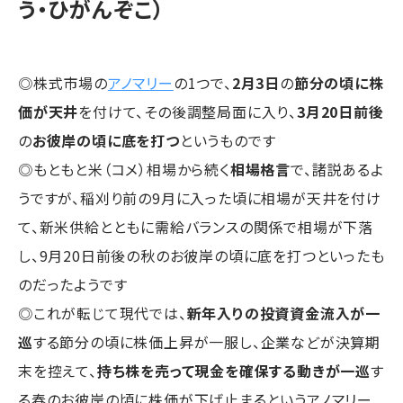
う・ひがんぞこ）
◎株式市場の
アノマリー
の1つで、
2月3日
の
節分の頃に株
価が天井
を付けて、その後調整局面に入り、
3月20日前後
の
お彼岸の頃に底を打つ
というものです
◎もともと米（コメ）相場から続く
相場格言
で、諸説あるよ
うですが、稲刈り前の9月に入った頃に相場が天井を付け
て、新米供給とともに需給バランスの関係で相場が下落
し、9月20日前後の秋のお彼岸の頃に底を打つといったも
のだったようです
◎これが転じて現代では、
新年入りの投資資金流入が一
巡
する節分の頃に株価上昇が一服し、企業などが決算期
末を控えて、
持ち株を売って現金を確保する動きが一巡
す
る春のお彼岸の頃に株価が下げ止まるというアノマリー