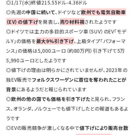
◎1/17(水)終値215.55ドル-4.36ドル
◎先週の
中国に続いて
、ドイツなど
欧州でも電気自動車
（EV）の値下げ
を発表し、
売り材料視
されたようです
◎ドイツでは主力の多目的スポーツ車（SUV）のEV「モデ
ルY」の価格を
最大9%引き下げ
、上級タイプ「パフォーマ
ンス」の価格は5,000ユーロ（約80万円）引き下げて5万
5,990ユーロとしたようです
◎値下げの理由は明らかにされていませんが、2023年の
独EV販売で
フォルクスワーゲンに首位を奪われたことが
背景
にあるようだと報じられています
◎
欧州の他の国でも価格を引き下げた
と見られ、フラン
ス、オランダ、ノルウェーでも値下げしたとの報道もあるよ
うです
◎EVの販売競争が激しくなる中で
値下げにより販売台数