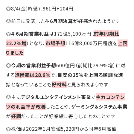
◎8/4(金)終値7,961円+204円
◎前日に発表した
4-6月期決算が好感された
ようです
◎
4-6月期営業利益
は171億5,100万円（
前年同期比
22.2％増
）となり、
市場予想
116億8,000万円程度を
上回
りました
◎
今期の営業利益予想
600億円（前期比29.9％増）に対
する
進捗率は28.6％
で、
目安の25％を上回る順調な進
捗
となっていることも
好材料
と見られたようです
◎主に
デジタルエンタテインメント事業
で
主力コンテン
ツの利益率が改善
したことや、
ゲーミング＆システム事業
が
好調
だったことが好業績に寄与したとのことです
◎株価は2022年1月安値5,220円から同年6月高値