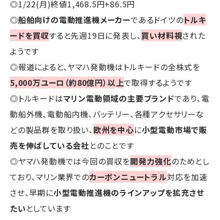
◎1/22(月)終値1,468.5円+86.5円
◎
船舶向けの電動推進機メーカー
であるドイツの
トルキ
ードを買収
すると先週19日に発表し、
買い材料視
された
ようです
◎報道によると、ヤマハ発動機はトルキードの全株式を
5,000万ユーロ（約80億円）以上
で取得するようです
◎トルキードは
マリン電動領域の主要ブランド
であり、電
動船外機、電動船内機、バッテリー、各種アクセサリーな
どの製品群を取り扱い、
欧州を中心
に
小型電動市場で販
売を伸ばしている会社
とのことです
◎ヤマハ発動機では今回の買収を
開発力強化
のためとし
ており、マリン業界での
カーボンニュートラル
対応を加速
させ、早期に
小型電動推進機のラインアップを拡充させ
たい
としています