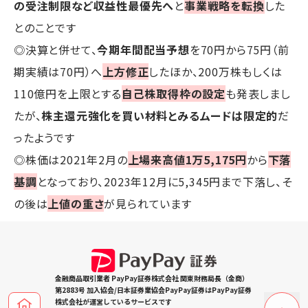
の受注制限など収益性最優先へ
と
事業戦略を転換
した
とのことです
◎決算と併せて、
今期年間配当予想
を70円から75円（前
期実績は70円）へ
上方修正
したほか、200万株もしくは
110億円を上限とする
自己株取得枠の設定
も発表しまし
たが、
株主還元強化を買い材料とみるムードは限定的
だ
ったようです
◎株価は2021年2月の
上場来高値1万5,175円
から
下落
基調
となっており、2023年12月に5,345円まで下落し、そ
の後は
上値の重さ
が見られています
金融商品取引業者 PayPay証券株式会社 関東財務局長（金商）
第2883号 加入協会/日本証券業協会PayPay証券はPayPay証券
株式会社が運営しているサービスです