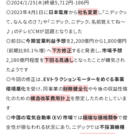
◎2024/1/25(木)終値5,712円-186円
◎2023年4月1日に
日本電産
から
社名変更
し「ニデックっ
て、なんなのさ？」や「ニデック、ニデック、名前覚えてね～
♪」のテレビCMが話題となりました
◎前日に
今期営業利益予想
を2,200億円から1,800億円
（前期比80.1％増）へ
下方修正
すると発表し、
市場予想
2,180億円程度を
下回る見通し
となったことが嫌気され
たようです
◎今回の修正は、
EVトラクションモーターをめぐる事業
環境悪化
を受け、同事業の
財務健全化
や今後の収益性強
化のための
構造改革費用計上
を想定したためとしていま
す
◎
中国の電気自動車（EV）市場
では
極端な価格競争
で健
全性が損なわれる状況にあり、ニデックでは
不採算機種