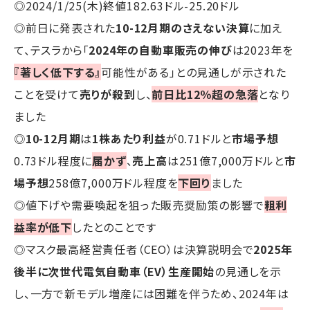
◎2024/1/25(木)終値182.63ドル-25.20ドル
◎前日に発表された
10-12月期のさえない決算
に加え
て、テスラから「
2024年の自動車販売の伸び
は2023年を
『著しく低下する』
可能性がある」との見通しが示された
ことを受けて
売りが殺到
し、
前日比12％超の急落
となり
ました
◎
10-12月期
は
1株あたり利益
が0.71ドルと
市場予想
0.73ドル程度に
届かず
、
売上高
は251億7,000万ドルと
市
場予想
258億7,000万ドル程度を
下回り
ました
◎値下げや需要喚起を狙った販売奨励策の影響で
粗利
益率が低下
したとのことです
◎マスク最高経営責任者（CEO）は決算説明会で
2025年
後半に次世代電気自動車（EV）生産開始
の見通しを示
し、一方で新モデル増産には困難を伴うため、2024年は