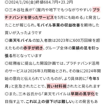
◎2024/1/26(金)終値684.7円+23.2円
◎三木谷社長が「（屋内や地下でもつながりやすい）
プラ
チナバンドを使ったサービス
を5月にも始める」と発言し
たことが報じられ、
モバイル事業の収益改善
を期待した
買いが入ったようです
◎
楽天モバイル
の加入者数は2023年に600万回線を超
えたものの
赤字が続き
、グループ全体の
業績の足を引っ
張る
形となっています
◎総務省に提出した開設計画では、プラチナバンド活用
のサービスは2026年3月開始とされ、その後に2024年開
始の意向と伝えられていたものが、より具体的に「
今年5
月
」と言及されたことで、
買い材料視
されたと見られます
◎また、三木谷氏から「楽天モバイルは
早期の黒字化
を
目指す上で、
これ以上の値下げは難しい
」との発言もあ