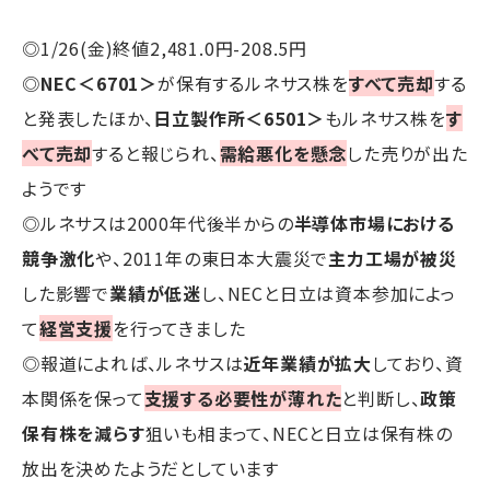
◎1/26(金)終値2,481.0円-208.5円
◎
NEC＜6701＞
が保有するルネサス株を
すべて売却
する
と発表したほか、
日立製作所＜6501＞
もルネサス株を
す
べて売却
すると報じられ、
需給悪化を懸念
した売りが出た
ようです
◎ルネサスは2000年代後半からの
半導体市場における
競争激化
や、2011年の東日本大震災で
主力工場が被災
した影響で
業績が低迷
し、NECと日立は資本参加によっ
て
経営支援
を行ってきました
◎報道によれば、ルネサスは
近年業績が拡大
しており、資
本関係を保って
支援する必要性が薄れた
と判断し、
政策
保有株を減らす
狙いも相まって、NECと日立は保有株の
放出を決めたようだとしています