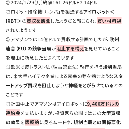
◎2024/1/29(月)終値161.26ドル+2.14ドル
◎ロボット掃除機「ルンバ」を製造する
アイロボット＜
IRBT＞
の
買収を断念
したようだと報じられ、
買い材料視
されたようです
◎アマゾンでは14億ドルで買収する計画でしたが、
欧州
連合（EU）の競争当局
が
阻止する構え
を見せていること
を理由に断念したとされています
◎欧米で反トラスト法（独占禁止法）執行を担う
規制当局
は、米大手ハイテク企業による競争の芽を摘むような
スタ
ートアップ買収を阻止
しようと
神経をとがらせている
との
ことです
◎計画中止でアマゾンはアイロボットに
9,400万ドルの
違約金
を支払いますが、投資家らの間ではこの
大型買収
の効果
を
懐疑的
に見るムードや、
規制当局との関係悪化