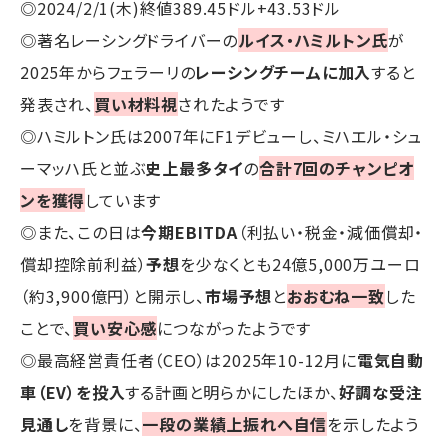
◎2024/2/1(木)終値389.45ドル+43.53ドル
◎著名レーシングドライバーの
ルイス・ハミルトン氏
が
2025年からフェラーリの
レーシングチームに加入
すると
発表され、
買い材料視
されたようです
◎ハミルトン氏は2007年にF1デビューし、ミハエル・シュ
ーマッハ氏と並ぶ
史上最多タイ
の
合計7回のチャンピオ
ンを獲得
しています
◎また、この日は
今期EBITDA
（利払い・税金・減価償却・
償却控除前利益）
予想
を少なくとも24億5,000万ユーロ
（約3,900億円）と開示し、
市場予想
と
おおむね一致
した
ことで、
買い安心感
につながったようです
◎最高経営責任者（CEO）は2025年10-12月に
電気自動
車（EV）を投入
する計画と明らかにしたほか、
好調な受注
見通し
を背景に、
一段の業績上振れへ自信
を示したよう