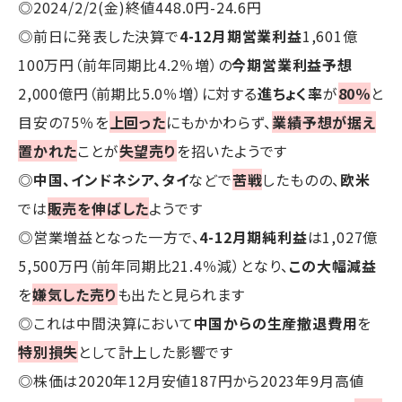
◎2024/2/2(金)終値448.0円-24.6円
◎前日に発表した決算で
4-12月期営業利益
1,601億
100万円（前年同期比4.2％増）の
今期営業利益予想
2,000億円（前期比5.0％増）に対する
進ちょく率
が
80％
と
目安の75％を
上回った
にもかかわらず、
業績予想が据え
置かれた
ことが
失望売り
を招いたようです
◎
中国、インドネシア、タイ
などで
苦戦
したものの、
欧米
では
販売を伸ばした
ようです
◎営業増益となった一方で、
4-12月期純利益
は1,027億
5,500万円（前年同期比21.4％減）となり、
この大幅減益
を
嫌気した売り
も出たと見られます
◎これは中間決算において
中国からの生産撤退費用
を
特別損失
として計上した影響です
◎株価は2020年12月安値187円から2023年9月高値