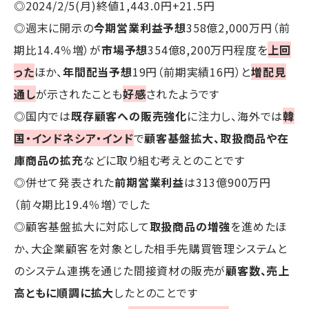
◎2024/2/5(月)終値1,443.0円+21.5円
◎週末に開示の
今期営業利益予想
358億2,000万円（前
期比14.4％増）が
市場予想
354億8,200万円程度を
上回
った
ほか、
年間配当予想
19円（前期実績16円）と
増配見
通し
が示されたことも
好感
されたようです
◎国内では
既存顧客への販売強化
に注力し、海外では
韓
国・インドネシア・インド
で
顧客基盤拡大、取扱商品や在
庫商品の拡充
などに取り組む考えとのことです
◎併せて発表された
前期営業利益
は313億900万円
（前々期比19.4％増）でした
◎顧客基盤拡大に対応して
取扱商品の増強
を進めたほ
か、大企業顧客を対象とした相手先購買管理システムと
のシステム連携を通じた間接資材の販売が
顧客数、売上
高ともに順調に拡大
したとのことです