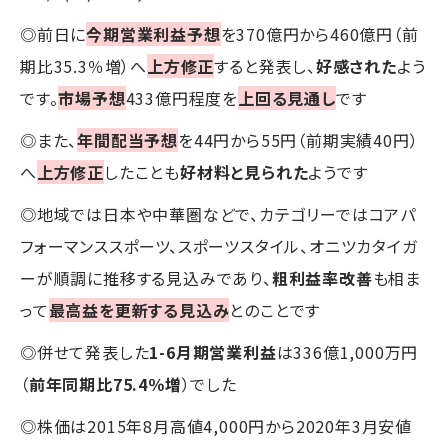
◎前日に
今期営業利益予想
を370億円から460億円（前
期比35.3％増）へ
上方修正
すると発表し、
好感された
よう
です。
市場予想
433億円程度を
上回る見通し
です
◎また、
年間配当予想
を44円から55円（前期実績40円）
へ
上方修正
したことも
好材料と見られた
ようです
◎地域では日本や中華圏などで、カテゴリーではコアパ
フォーマンススポーツ、スポーツスタイル、オニツカタイガ
ーが順調に推移する見込みであり、
粗利益率改善
も相ま
って
最高益を更新する見込み
とのことです
◎併せて発表した
1-6月期営業利益
は336億1,000万円
（
前年同期比75.4％増
）でした
◎株価は2015年8月高値4,000円から2020年3月安値