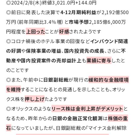
◎2024/2/8(木)終値3,021.0円+144.0円
◎前日に発表した決算で
4-12月期純利益
が2,192億500
万円（前年同期比3.4％増）と
市場予想
2,185億6,000万
円程度を
上回った
ことが
好感
されたようです
◎コロナ禍後のホテル事業の回復など
インバウンド関連
の好調
や
保険事業の増益
、
国内投資先の成長
、さらに
不
動産や国内投資案件の売却益計上
も
業績に寄与
したと
のことです
◎また、午前中に
日銀副総裁
が現行の
緩和的な金融環境
を維持
することになるとの見通しを示したことも、オリッ
クス株を
押し上げ
たようです
◎オリックスのような
リース株は金利上昇がデメリット
と
なるため、昨年からの
日銀の金融正常化観測
は
株価の重
石
になっていましたが、日銀副総裁の「マイナス金利解除