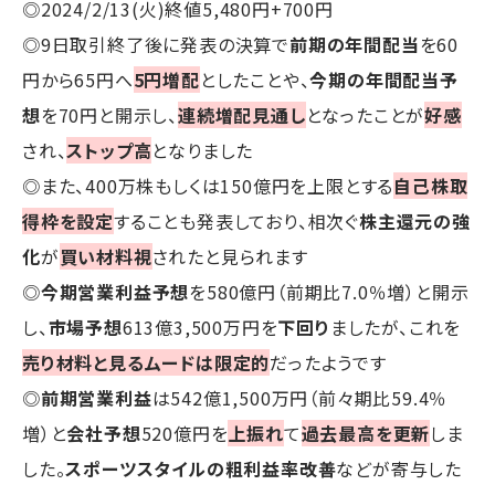
◎2024/2/13(火)終値5,480円+700円
◎9日取引終了後に発表の決算で
前期の年間配当
を60
円から65円へ
5円増配
としたことや、
今期の年間配当予
想
を70円と開示し、
連続増配見通し
となったことが
好感
され、
ストップ高
となりました
◎また、400万株もしくは150億円を上限とする
自己株取
得枠を設定
することも発表しており、相次ぐ
株主還元の強
化
が
買い材料視
されたと見られます
◎
今期営業利益予想
を580億円（前期比7.0％増）と開示
し、
市場予想
613億3,500万円を
下回り
ましたが、これを
売り材料と見るムードは限定的
だったようです
◎
前期営業利益
は542億1,500万円（前々期比59.4％
増）と
会社予想
520億円を
上振れ
て
過去最高を更新
しま
した。
スポーツスタイルの粗利益率改善
などが寄与した