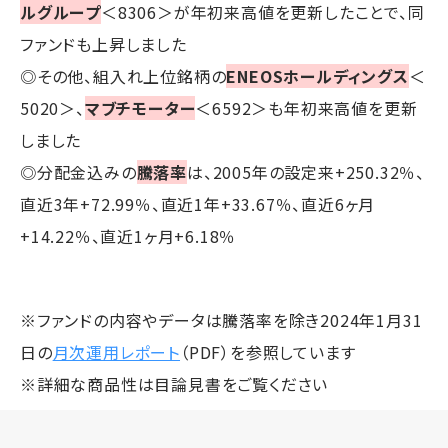
ルグループ
＜8306＞が年初来高値を更新したことで、同
ファンドも上昇しました
◎その他、組入れ上位銘柄の
ENEOSホールディングス
＜
5020＞、
マブチモーター
＜6592＞も年初来高値を更新
しました
◎分配金込みの
騰落率
は、2005年の設定来+250.32％、
直近3年+72.99％、直近1年+33.67％、直近6ヶ月
+14.22％、直近1ヶ月+6.18％
※ファンドの内容やデータは騰落率を除き2024年1月31
日の
月次運用レポート
（PDF）を参照しています
※詳細な商品性は目論見書をご覧ください