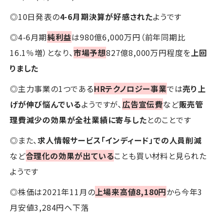
◎10日発表の
4-6月期決算が好感された
ようです
◎4-6月期
純利益
は980億6,000万円（前年同期比
16.1％増）となり、
市場予想
827億8,000万円程度を
上回
りました
◎主力事業の1つである
HRテクノロジー事業
では
売り上
げが伸び悩んでいる
ようですが、
広告宣伝費
など
販売管
理費減少の効果が全社業績に寄与した
とのことです
◎また、
求人情報サービス「インディード」での人員削減
など
合理化の効果が出ている
ことも買い材料と見られた
ようです
◎株価は2021年11月の
上場来高値8,180円
から今年3
月安値3,284円へ下落