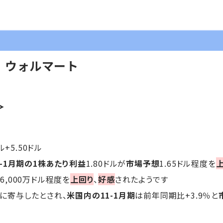
】ウォルマート
＞
ル+5.50ドル
1-1月期の1株あたり利益
1.80ドルが
市場予想
1.65ドル程度を
億6,000万ドル程度を
上回り
、
好感
されたようです
に寄与したとされ、
米国内の11-1月期
は前年同期比+3.9％と