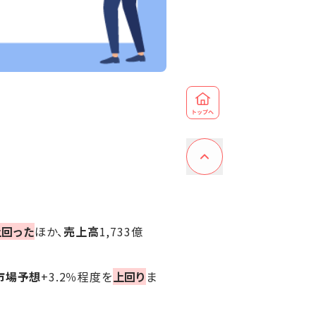
上回った
ほか、
売上高
1,733億
市場予想
+3.2％程度を
上回り
ま