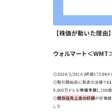
【株価が動いた理由
ウォルマート＜WMT
◎2024/2/20(火)終値175.86ド
◎取引開始前に発表の決算で
1
9,000万ドルも
市場予想
1,706
◎
既存店売上高の好調
が好業績
した