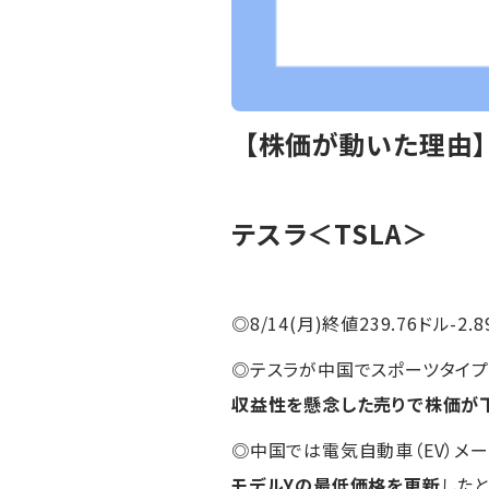
【株価が動いた理由
テスラ＜TSLA＞
◎8/14(月)終値239.76ドル-2.
◎テスラが中国でスポーツタイプ
収益性を懸念した売りで株価が
◎中国では電気自動車（EV）メ
モデルYの最低価格を更新
した