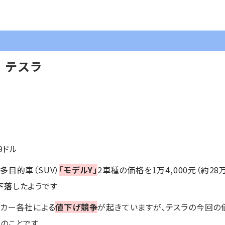
】テスラ
89ドル
多目的車（SUV）
「モデルY」
2車種の価格を1万4,000元（約28
下落
したようです
ーカー各社による
値下げ競争
が起きていますが、テスラの今回の
とのことです