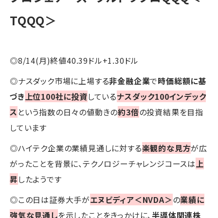
TQQQ＞
◎8/14(月)終値40.39ドル+1.30ドル
◎ナスダック市場に上場する
非金融企業
で
時価総額に基
づき
上位100社に投資
している
ナスダック100インデック
ス
という指数の日々の値動きの
約3倍
の投資結果を目指
しています
◎ハイテク企業の業績見通しに対する
楽観的な見方
が広
がったことを背景に、テクノロジーチャレンジコースは
上
昇
したようです
◎この日は証券大手が
エヌビディア＜NVDA＞
の
業績に
強気な見通し
を示したことをきっかけに、
半導体関連株