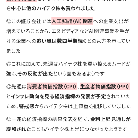
を中心に他のハイテク株も買われました
◎この証券会社では
人工知能（AI）関連
への企業支出が
増えていることから、エヌビディアなどAI関連事業を手が
ける企業への
追い風は数四半期続く
との見方を示してい
ました
◎これに加えて、先週はハイテク株を買い控えるムードが
強く、
その反動が出た
という面もあるようです
◎先週は
消費者物価指数（CPI）
、
生産者物価指数（PPI）
と
インフレ動向を見る経済指標の発表が予定
されていた
ため、
警戒感
からハイテク株は上値重く推移していました
◎一連の経済指標の結果発表を経て、
金利上昇見通しが
緩和された
こともハイテク株上昇につながったようです