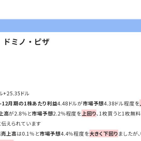
】ドミノ・ピザ
ル+25.35ドル
0-12月期の1株あたり利益
4.48ドルが
市場予想
4.38ドル程度を
上高
が2.8％と
市場予想
2.2％程度を
上回り
、1枚買うと1枚無
と伝えられています
店売上高
は0.1％と
市場予想
4.4％程度を
大きく下回り
ましたが、