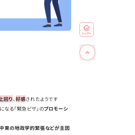
上回り
、
好感
されたようです
料になる「緊急ピザ」の
プロモーシ
中東の地政学的緊張などが主因