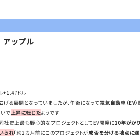
】アップル
ル+1.47ドル
広げる展開となっていましたが、午後になって
電気自動車（EV
買いで
上昇に転じた
ようです
同社史上最も野心的なプロジェクトとしてEV開発に
10年がか
いられ
「約1カ月前にこのプロジェクトが
成否を分ける地点に達