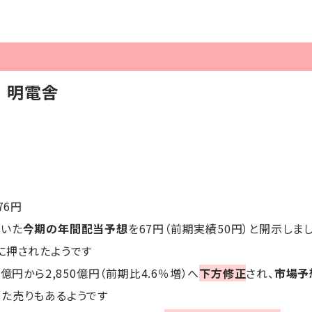
】明電舎
76円
ていた
今期の年間配当予想
を67円（前期実績50円）と開示しま
に押されたようです
00億円から2,850億円（前期比4.6％増）へ
下方修正
され、
市場予
した売りもあるようです