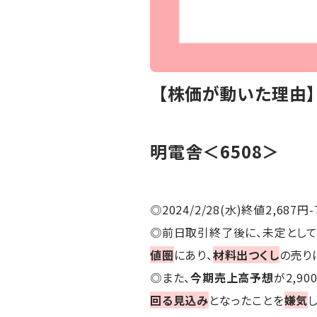
【株価が動いた理由
明電舎＜6508＞
◎2024/2/28(水)終値2,687円-
◎前日取引終了後に、未定とし
値圏
にあり、
材料出つくし
の売り
◎また、
今期売上高予想
が2,9
回る見込み
となったことを
嫌気