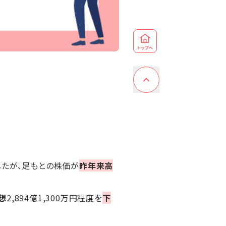
したが、足もとの株価が
昨年来高
想
2,894億1,300万円程度を
下