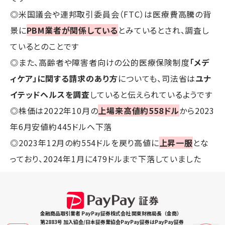
◎米国議会や連邦取引委員会（FTC）は医療費高騰の背
景に
PBM業者が関係している
とみているとされ、調査し
ているとのことです
◎また、高齢者や障害者向けの公的医療保険制度
「メデ
ィケア」に関する請求のあり方
についても、司法省は
ユナ
イテッドヘルスを調査
していると伝えられているようです
◎株価は2022年10月の
上場来高値約558ドル
から2023
年6月安値約445ドルへ下落
◎2023年12月の約554ドルを戻り高値に
上昇一服
とな
っており、2024年1月に479ドルまで下落していました
金融商品取引業者 PayPay証券株式会社 関東財務局長（金商）
第2883号 加入協会/日本証券業協会PayPay証券はPayPay証券