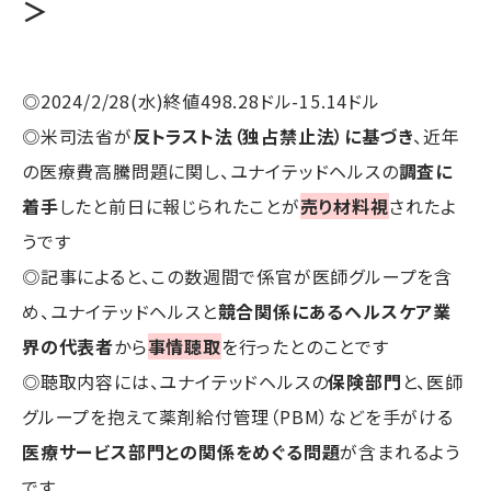
＞
◎2024/2/28(水)終値498.28ドル-15.14ドル
◎米司法省が
反トラスト法（独占禁止法）に基づき
、近年
の医療費高騰問題に関し、ユナイテッドヘルスの
調査に
着手
したと前日に報じられたことが
売り材料視
されたよ
うです
◎記事によると、この数週間で係官が医師グループを含
め、ユナイテッドヘルスと
競合関係にあるヘルスケア業
界の代表者
から
事情聴取
を行ったとのことです
◎聴取内容には、ユナイテッドヘルスの
保険部門
と、医師
グループを抱えて薬剤給付管理（PBM）などを手がける
医療サービス部門との関係をめぐる問題
が含まれるよう
です