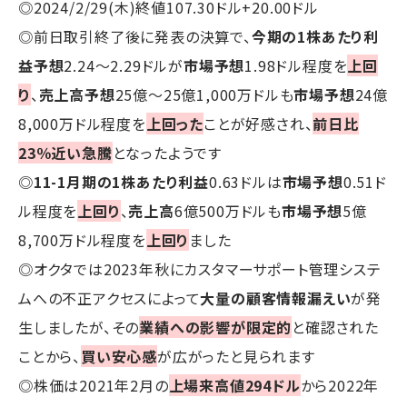
◎2024/2/29(木)終値107.30ドル+20.00ドル
◎前日取引終了後に発表の決算で、
今期の1株あたり利
益予想
2.24～2.29ドルが
市場予想
1.98ドル程度を
上回
り
、
売上高予想
25億～25億1,000万ドルも
市場予想
24億
8,000万ドル程度を
上回った
ことが好感され、
前日比
23％近い急騰
となったようです
◎
11-1月期の1株あたり利益
0.63ドルは
市場予想
0.51ド
ル程度を
上回り
、
売上高
6億500万ドルも
市場予想
5億
8,700万ドル程度を
上回り
ました
◎オクタでは2023年秋にカスタマーサポート管理システ
ムへの不正アクセスによって
大量の顧客情報漏えい
が発
生しましたが、その
業績への影響が限定的
と確認された
ことから、
買い安心感
が広がったと見られます
◎株価は2021年2月の
上場来高値294ドル
から2022年