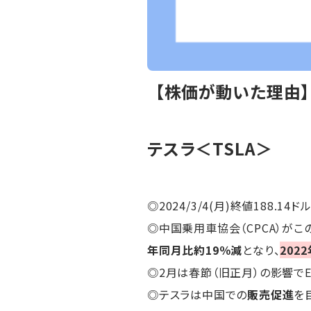
【株価が動いた理由
テスラ＜TSLA＞
◎2024/3/4(月)終値188.14ドル
◎中国乗用車協会（CPCA）がこ
年同月比約19％減
となり、
202
◎2月は春節（旧正月）の影響で
◎テスラは中国での
販売促進
を