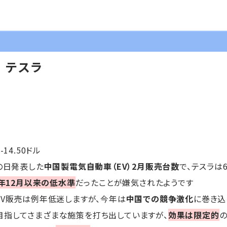
】テスラ
-14.50ドル
の日発表した
中国製電気自動車（EV）2月販売台数
で、テスラは6
2年12月以来の低水準
だったことが嫌気されたようです
EV販売は例年低迷しますが、今年は
中国での競争激化
に巻き込
目指してさまざまな施策を打ち出していますが、
効果は限定的
の