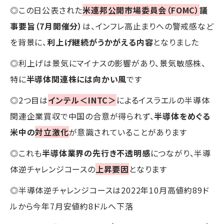
◎この日公表された
米連邦公開市場委員会（FOMC）
議
事要旨（7月開催分）
は、インフレ高止まりへの警戒感など
を背景に、
利上げ継続がうかがえる内容
となりました
◎利上げは景気にマイナスの影響があり、景気敏感株、
特に
半導体関連株には向かい風
です
◎2つ目は
インテル＜INTC＞
によるイスラエルの半導体
関連企業買収で中国の合意が得られず、
半導体をめぐる
米中の
対立激化
が意識されていることがあります
◎これも
半導体業界の先行き不透明感
につながり、半導
体逆チャレンジコースの
上昇要因
となります
◎半導体逆チャレンジコースは2022年10月高値約89ド
ルから今年7月安値約8ドルへ下落