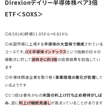
Direxionデイリー半導体株ベア3倍
ETF＜SOXS＞
◎8/16(水)終値11.05ドル+0.61ドル
◎米国市場に上場する
半導体の大型株で構成
されている
コースです。
ICE半導体インデックス
という指数の日々の
値動きに対して
逆向きに約3倍
の投資結果を目指してい
ます
◎半導体関連企業を取り巻く
事業環境の悪化が影響
して
いるようです
◎1つ目は春先からの
米国の利上げ打ち止め期待がしぼ
み
、逆に
利上げ継続見通し
が高まっていることがあります