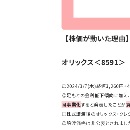
【株価が動いた理由
オリックス＜8591＞
◎2024/3/7(木)終値3,260円+
◎足もとの
金利低下傾向
に加え
同事業化
すると発表したことが
◎株式譲渡後のオリックス・クレジ
◎譲渡価格は非公表とされまし