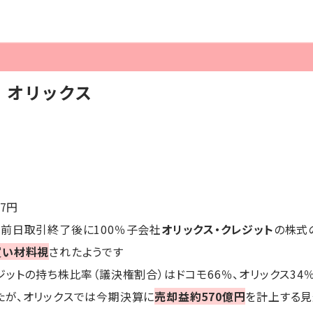
】オリックス
47円
、前日取引終了後に100％子会社
オリックス・クレジット
の株式
買い材料視
されたようです
ットの持ち株比率（議決権割合）はドコモ66％、オリックス34
たが、オリックスでは今期決算に
売却益約570億円
を計上する見