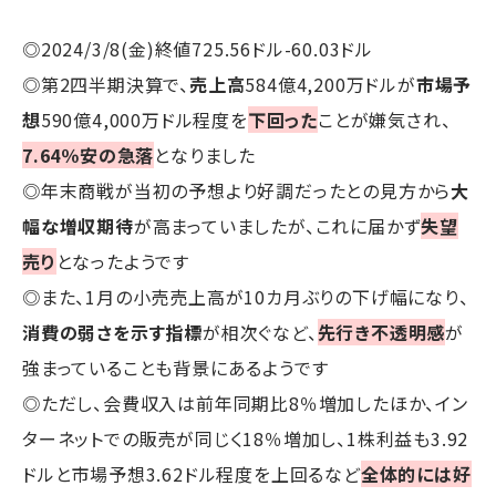
◎2024/3/8(金)終値725.56ドル-60.03ドル
◎第2四半期決算で、
売上高
584億4,200万ドルが
市場予
想
590億4,000万ドル程度を
下回った
ことが嫌気され、
7.64％安の急落
となりました
◎年末商戦が当初の予想より好調だったとの見方から
大
幅な増収期待
が高まっていましたが、これに届かず
失望
売り
となったようです
◎また、1月の小売売上高が10カ月ぶりの下げ幅になり、
消費の弱さを示す指標
が相次ぐなど、
先行き不透明感
が
強まっていることも背景にあるようです
◎ただし、会費収入は前年同期比8％増加したほか、イン
ターネットでの販売が同じく18％増加し、1株利益も3.92
ドルと市場予想3.62ドル程度を上回るなど
全体的には好