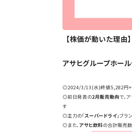
【株価が動いた理由
アサヒグループホール
◎2024/3/13(水)終値5,282円
◎前日発表の
2月販売動向
で、
す
◎主力の「
スーパードライ
」ブラ
◎また、
アサヒ飲料
の合計販売