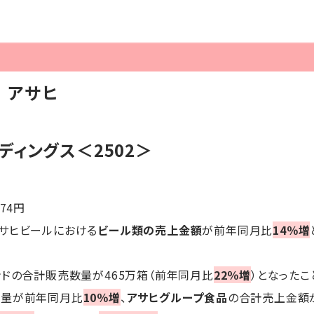
】アサヒ
ディングス＜2502＞
+74円
アサヒビールにおける
ビール類の売上金額
が前年同月比
14％増
ンドの合計販売数量が465万箱（前年同月比
22％増
）となった
数量が前年同月比
10％増
、
アサヒグループ食品
の合計売上金額