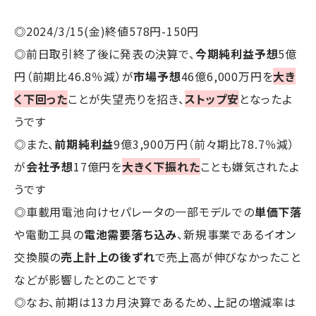
◎2024/3/15(金)終値578円-150円
◎前日取引終了後に発表の決算で、
今期純利益予想
5億
円（前期比46.8％減）が
市場予想
46億6,000万円を
大き
く下回った
ことが失望売りを招き、
ストップ安
となったよ
うです
◎また、
前期純利益
9億3,900万円（前々期比78.7％減）
が
会社予想
17億円を
大きく下振れた
ことも嫌気されたよ
うです
◎車載用電池向けセパレータの一部モデルでの
単価下落
や電動工具の
電池需要落ち込み
、新規事業であるイオン
交換膜の
売上計上の後ずれ
で売上高が伸びなかったこと
などが影響したとのことです
◎なお、前期は13カ月決算であるため、上記の増減率は