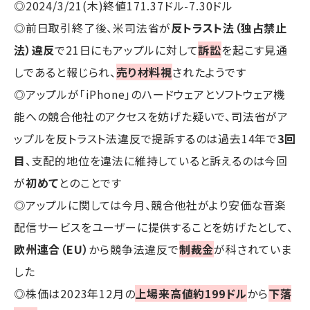
◎2024/3/21(木)終値171.37ドル-7.30ドル
◎前日取引終了後、米司法省が
反トラスト法（独占禁止
法）違反
で21日にもアップルに対して
訴訟
を起こす見通
しであると報じられ、
売り材料視
されたようです
◎アップルが「iPhone」のハードウェアとソフトウェア機
能への競合他社のアクセスを妨げた疑いで、司法省がア
ップルを反トラスト法違反で提訴するのは過去14年で
3回
目
、支配的地位を違法に維持していると訴えるのは今回
が
初めて
とのことです
◎アップルに関しては今月、競合他社がより安価な音楽
配信サービスをユーザーに提供することを妨げたとして、
欧州連合（EU）
から競争法違反で
制裁金
が科されていま
した
◎株価は2023年12月の
上場来高値約199ドル
から
下落